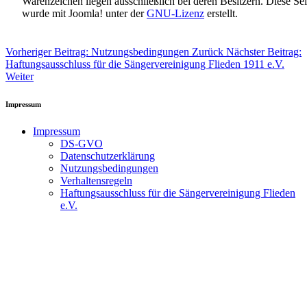
Warenzeichen liegen ausschließlich bei deren Besitzern. Diese Sei
wurde mit Joomla! unter der
GNU-Lizenz
erstellt.
Vorheriger Beitrag: Nutzungsbedingungen
Zurück
Nächster Beitrag:
Haftungsausschluss für die Sängervereinigung Flieden 1911 e.V.
Weiter
Impressum
Impressum
DS-GVO
Datenschutzerklärung
Nutzungsbedingungen
Verhaltensregeln
Haftungsausschluss für die Sängervereinigung Flieden
e.V.