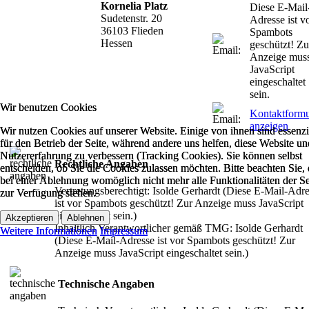
Kornelia Platz
Diese E-Mail
Sudetenstr. 20
Adresse ist v
36103 Flieden
Spambots
Hessen
geschützt! Zu
Anzeige mus
JavaScript
eingeschaltet
sein.
Wir benutzen Cookies
Wir benutzen Cookies
Kontaktformu
anzeigen
Wir nutzen Cookies auf unserer Website. Einige von ihnen sind essenzi
Wir nutzen Cookies auf unserer Website. Einige von ihnen sind essenzi
für den Betrieb der Seite, während andere uns helfen, diese Website un
für den Betrieb der Seite, während andere uns helfen, diese Website un
Nutzererfahrung zu verbessern (Tracking Cookies). Sie können selbst
Nutzererfahrung zu verbessern (Tracking Cookies). Sie können selbst
Rechtliche Angaben
entscheiden, ob Sie die Cookies zulassen möchten. Bitte beachten Sie, 
entscheiden, ob Sie die Cookies zulassen möchten. Bitte beachten Sie, 
bei einer Ablehnung womöglich nicht mehr alle Funktionalitäten der Se
bei einer Ablehnung womöglich nicht mehr alle Funktionalitäten der Se
Vertretungsberechtigt: Isolde Gerhardt (
Diese E-Mail-Adre
zur Verfügung stehen.
zur Verfügung stehen.
ist vor Spambots geschützt! Zur Anzeige muss JavaScript
eingeschaltet sein.
)
Akzeptieren
Akzeptieren
Ablehnen
Ablehnen
Inhaltlich Verantwortlicher gemäß TMG: Isolde Gerhardt
Weitere Informationen
Weitere Informationen
Impressum
Impressum
(
Diese E-Mail-Adresse ist vor Spambots geschützt! Zur
Anzeige muss JavaScript eingeschaltet sein.
)
Technische Angaben