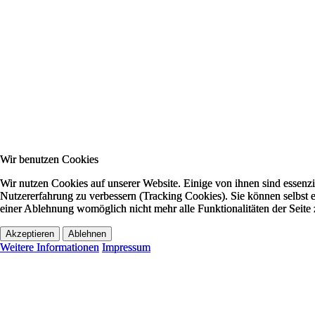
Wir benutzen Cookies
Wir benutzen Cookies
Wir nutzen Cookies auf unserer Website. Einige von ihnen sind essenzie
Wir nutzen Cookies auf unserer Website. Einige von ihnen sind essenzie
Nutzererfahrung zu verbessern (Tracking Cookies). Sie können selbst e
Nutzererfahrung zu verbessern (Tracking Cookies). Sie können selbst e
einer Ablehnung womöglich nicht mehr alle Funktionalitäten der Seite
einer Ablehnung womöglich nicht mehr alle Funktionalitäten der Seite
Akzeptieren
Akzeptieren
Ablehnen
Ablehnen
Weitere Informationen
Weitere Informationen
Impressum
Impressum