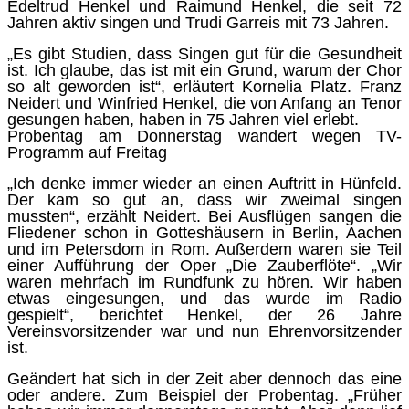
Edeltrud Henkel und Raimund Henkel, die seit 72
Jahren aktiv singen und Trudi Garreis mit 73 Jahren.
„Es gibt Studien, dass Singen gut für die Gesundheit
ist. Ich glaube, das ist mit ein Grund, warum der Chor
so alt geworden ist“, erläutert Kornelia Platz. Franz
Neidert und Winfried Henkel, die von Anfang an Tenor
gesungen haben, haben in 75 Jahren viel erlebt.
Probentag am Donnerstag wandert wegen TV-
Programm auf Freitag
„Ich denke immer wieder an einen Auftritt in Hünfeld.
Der kam so gut an, dass wir zweimal singen
mussten“, erzählt Neidert. Bei Ausflügen sangen die
Fliedener schon in Gotteshäusern in Berlin, Aachen
und im Petersdom in Rom. Außerdem waren sie Teil
einer Aufführung der Oper „Die Zauberflöte“. „Wir
waren mehrfach im Rundfunk zu hören. Wir haben
etwas eingesungen, und das wurde im Radio
gespielt“, berichtet Henkel, der 26 Jahre
Vereinsvorsitzender war und nun Ehrenvorsitzender
ist.
Geändert hat sich in der Zeit aber dennoch das eine
oder andere. Zum Beispiel der Probentag. „Früher