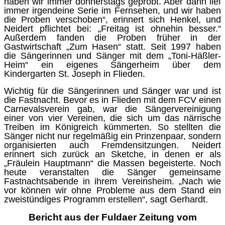
haben wir immer donnerstags geprobt. Aber dann lief
immer irgendeine Serie im Fernsehen, und wir haben
die Proben verschoben“, erinnert sich Henkel, und
Neidert pflichtet bei: „Freitag ist ohnehin besser.“
Außerdem fanden die Proben früher in der
Gastwirtschaft „Zum Hasen“ statt. Seit 1997 haben
die Sängerinnen und Sänger mit dem „Toni-Häßler-
Heim“ ein eigenes Sängerheim über dem
Kindergarten St. Joseph in Flieden.
Wichtig für die Sängerinnen und Sänger war und ist
die Fastnacht. Bevor es in Flieden mit dem FCV einen
Carnevalsverein gab, war die Sängervereinigung
einer von vier Vereinen, die sich um das närrische
Treiben im Königreich kümmerten. So stellten die
Sänger nicht nur regelmäßig ein Prinzenpaar, sondern
organisierten auch Fremdensitzungen. Neidert
erinnert sich zurück an Sketche, in denen er als
„Fräulein Hauptmann“ die Massen begeisterte. Noch
heute veranstalten die Sänger gemeinsame
Fastnachtsabende in ihrem Vereinsheim. „Nach wie
vor können wir ohne Probleme aus dem Stand ein
zweistündiges Programm erstellen“, sagt Gerhardt.
Bericht aus der Fuldaer Zeitung vom